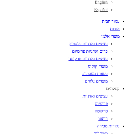
English
Español
עמוד הבית
אודות
מוצרי אלמי
עציצים ואדניות פלסטיק
כדים ואדניות פרימיום
עציצים ואדניות טרקוטה
מוצרי קוקוס
כסאות מעוצבים
מוצרים נלווים
קטלוגים
עציצים ואדניות
פרימיום
טרקוטה
ריהוט
נקודות מכירה
משתלות