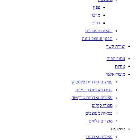
צפון
מרכז
דרום
כסאות מעוצבים
תכנון ועיצוב גינות
ת קשר
 הבית
ת
י אלמי
עציצים ואדניות פלסטיק
כדים ואדניות פרימיום
עציצים ואדניות טרקוטה
מוצרי קוקוס
כסאות מעוצבים
מוצרים נלווים
גים
עציצים ואדניות