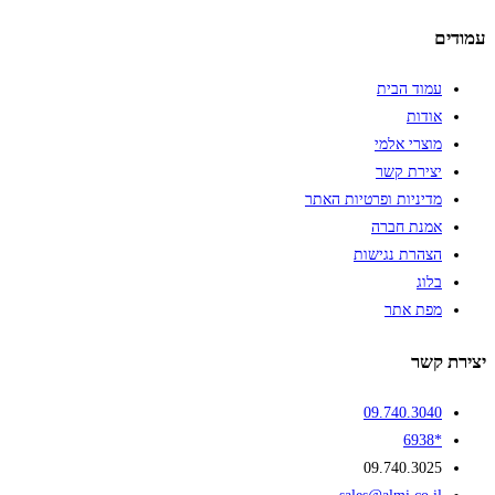
 הבית
ת
י אלמי
ת קשר
יות ופרטיות האתר
 חברה
ת נגישות
אתר
09.740.
09.740.