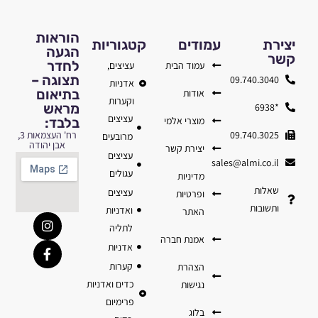
הוראות
יצירת
עמודים
קטגוריות
הגעה
קשר
לחדר
עמוד הבית
עציצים,
תצוגה –
09.740.3040
אדניות
בתיאום
אודות
וקערות
מראש
*6938
עציצים
מוצרי אלמי
בלבד:
09.740.3025
רח' העצמאות 3,
מרובעים
אבן יהודה
יצירת קשר
עציצים
sales@almi.co.il
עגולים
מדיניות
שאלות
עציצים
ופרטיות
ותשובות
ואדניות
האתר
לתליה
אמנת חברה
אדניות
קערות
הצהרת
כדים ואדניות
נגישות
פרימיום
בלוג