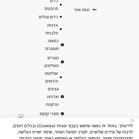
כדים
מרובעים
מפת אתר
כדים עגולים
אדניות
מלבניות
כסאות
מעוצבים
מוצרים
משלימים
שולחנות
והדומים
עציצים
ואדניות
טרקוטה
מוצרי קוקוס
לידיעתך: באתר זה נעשה שימוש בקבצי עוגיות (Cookies) ובכלים דומים,
לרבות של צדדים שלישיים, לצורך תפעול האתר, שיפור חוויית הגלישה,
סטטיסטיקה ושיווק. ההמשך הגלישה או השימוש באתר מהווה הסכמה