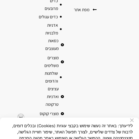
כדים
מרובעים
מפת אתר
כדים עגולים
אדניות
מלבניות
כסאות
מעוצבים
מוצרים
משלימים
שולחנות
והדומים
עציצים
ואדניות
טרקוטה
מוצרי קוקוס
לידיעתך: באתר זה נעשה שימוש בקבצי עוגיות (Cookies) ובכלים דומים,
לרבות של צדדים שלישיים, לצורך תפעול האתר, שיפור חוויית הגלישה,
סטטיסטיקה ושיווק. ההמשך הגלישה או השימוש באתר מהווה הסכמה