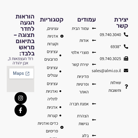
הוראות
יצירת
עמודים
קטגוריות
הגעה
קשר
לחדר
עמוד הבית
עציצים,
תצוגה –
09.740.3040
אדניות
בתיאום
אודות
וקערות
מראש
*6938
עציצים
מוצרי אלמי
בלבד:
09.740.3025
רח' העצמאות 3,
מרובעים
אבן יהודה
יצירת קשר
עציצים
sales@almi.co.il
עגולים
מדיניות
שאלות
עציצים
ופרטיות
ותשובות
ואדניות
האתר
לתליה
אמנת חברה
אדניות
קערות
הצהרת
כדים ואדניות
נגישות
פרימיום
בלוג