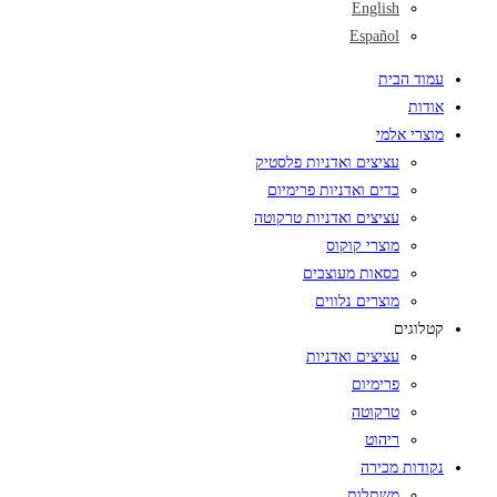
English
Español
עמוד הבית
אודות
מוצרי אלמי
עציצים ואדניות פלסטיק
כדים ואדניות פרימיום
עציצים ואדניות טרקוטה
מוצרי קוקוס
כסאות מעוצבים
מוצרים נלווים
קטלוגים
עציצים ואדניות
פרימיום
טרקוטה
ריהוט
נקודות מכירה
משתלות