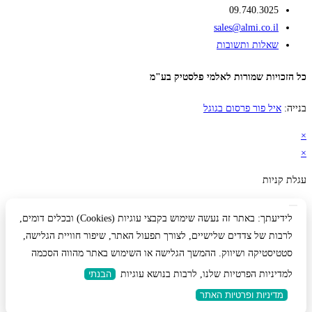
09.740.3025
sales@almi.co.il
שאלות ותשובות
כל הזכויות שמורות לאלמי פלסטיק בע"מ
בנייה:
איל פור פרסום בגוגל
×
×
עגלת קניות
לידיעתך: באתר זה נעשה שימוש בקבצי עוגיות (Cookies) ובכלים דומים,
לרבות של צדדים שלישיים, לצורך תפעול האתר, שיפור חוויית הגלישה,
סטטיסטיקה ושיווק. ההמשך הגלישה או השימוש באתר מהווה הסכמה
למדיניות הפרטיות שלנו, לרבות בנושא עוגיות
הבנתי
מדיניות ופרטיות האתר