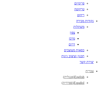
פרימיום
טרקוטה
ריהוט
נקודות מכירה
משתלות
צפון
מרכז
דרום
כסאות מעוצבים
תכנון ועיצוב גינות
יצירת קשר
עברית
English
(
אנגלית
)
Español
(
ספרדית
)