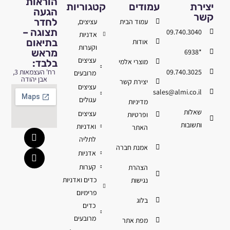
הוראות
יצירת
עמודים
קטגוריות
הגעה
קשר
לחדר
עמוד הבית
עציצים,
תצוגה –
09.740.3040
אדניות
בתיאום
אודות
וקערות
מראש
*6938
עציצים
מוצרי אלמי
בלבד:
09.740.3025
רח' העצמאות 3,
מרובעים
אבן יהודה
יצירת קשר
עציצים
sales@almi.co.il
עגולים
מדיניות
שאלות
עציצים
ופרטיות
ותשובות
ואדניות
האתר
לתליה
אמנת חברה
אדניות
קערות
הצהרת
כדים ואדניות
נגישות
פרימיום
בלוג
כדים
מרובעים
מפת אתר