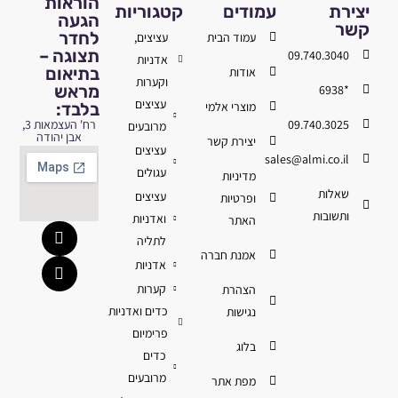
הוראות
יצירת
עמודים
קטגוריות
הגעה
קשר
לחדר
עמוד הבית
עציצים,
תצוגה –
09.740.3040
אדניות
בתיאום
אודות
וקערות
מראש
*6938
עציצים
מוצרי אלמי
בלבד:
09.740.3025
רח' העצמאות 3,
מרובעים
אבן יהודה
יצירת קשר
עציצים
sales@almi.co.il
עגולים
מדיניות
שאלות
עציצים
ופרטיות
ותשובות
ואדניות
האתר
לתליה
אמנת חברה
אדניות
קערות
הצהרת
כדים ואדניות
נגישות
פרימיום
בלוג
כדים
מרובעים
מפת אתר