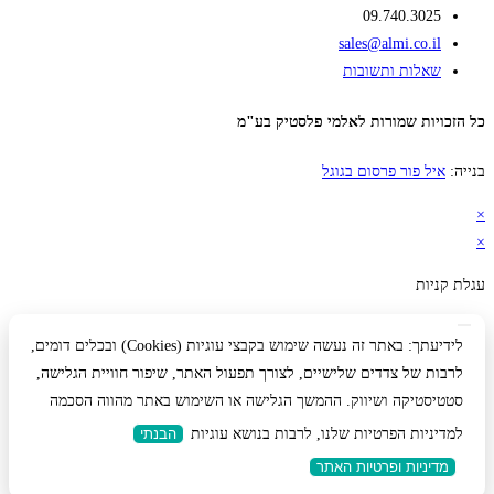
09.740.3025
sales@almi.co.il
שאלות ותשובות
כל הזכויות שמורות לאלמי פלסטיק בע"מ
בנייה:
איל פור פרסום בגוגל
×
×
עגלת קניות
לידיעתך: באתר זה נעשה שימוש בקבצי עוגיות (Cookies) ובכלים דומים,
לרבות של צדדים שלישיים, לצורך תפעול האתר, שיפור חוויית הגלישה,
סטטיסטיקה ושיווק. ההמשך הגלישה או השימוש באתר מהווה הסכמה
למדיניות הפרטיות שלנו, לרבות בנושא עוגיות
הבנתי
מדיניות ופרטיות האתר