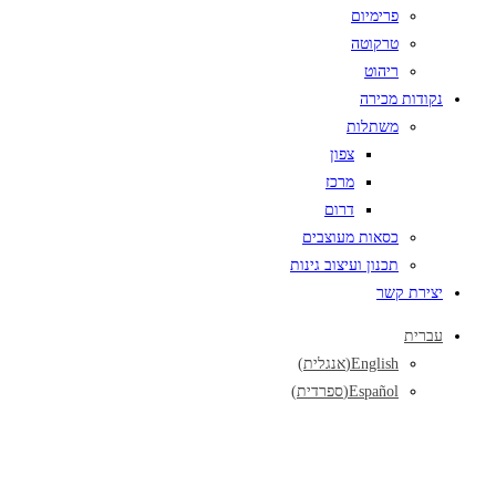
פרימיום
טרקוטה
ריהוט
נקודות מכירה
משתלות
צפון
מרכז
דרום
כסאות מעוצבים
תכנון ועיצוב גינות
יצירת קשר
עברית
English
(
אנגלית
)
Español
(
ספרדית
)