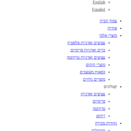
English
Español
עמוד הבית
אודות
מוצרי אלמי
עציצים ואדניות פלסטיק
כדים ואדניות פרימיום
עציצים ואדניות טרקוטה
מוצרי קוקוס
כסאות מעוצבים
מוצרים נלווים
קטלוגים
עציצים ואדניות
פרימיום
טרקוטה
ריהוט
נקודות מכירה
משתלות