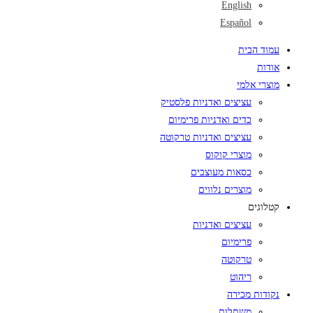
English
Español
עמוד הבית
אודות
מוצרי אלמי
עציצים ואדניות פלסטיק
כדים ואדניות פרימיום
עציצים ואדניות טרקוטה
מוצרי קוקוס
כסאות מעוצבים
מוצרים נלווים
קטלוגים
עציצים ואדניות
פרימיום
טרקוטה
ריהוט
נקודות מכירה
משתלות