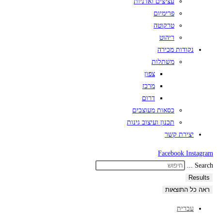
עציצים ואדניות
פרימיום
טרקוטה
ריהוט
נקודות מכירה
משתלות
צפון
מרכז
דרום
כסאות מעוצבים
תכנון ועיצוב גינות
יצירת קשר
Facebook
Instagram
Search ...
Results
ראה כל התוצאות
עברית