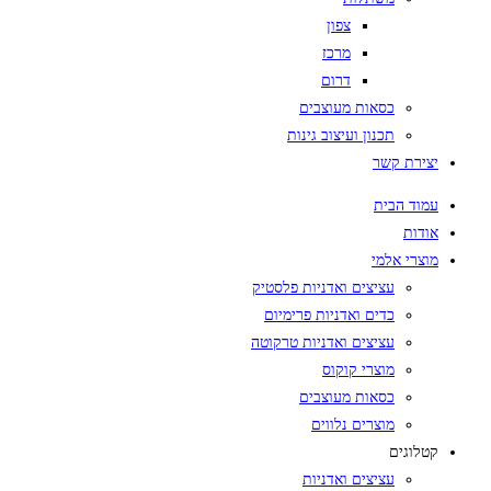
צפון
מרכז
דרום
כסאות מעוצבים
תכנון ועיצוב גינות
יצירת קשר
עמוד הבית
אודות
מוצרי אלמי
עציצים ואדניות פלסטיק
כדים ואדניות פרימיום
עציצים ואדניות טרקוטה
מוצרי קוקוס
כסאות מעוצבים
מוצרים נלווים
קטלוגים
עציצים ואדניות