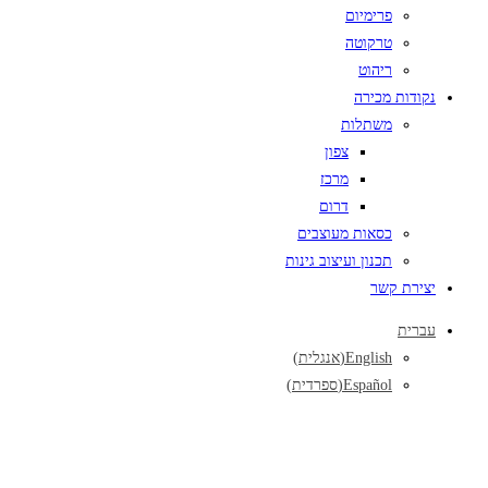
פרימיום
טרקוטה
ריהוט
נקודות מכירה
משתלות
צפון
מרכז
דרום
כסאות מעוצבים
תכנון ועיצוב גינות
יצירת קשר
עברית
English
(
אנגלית
)
Español
(
ספרדית
)