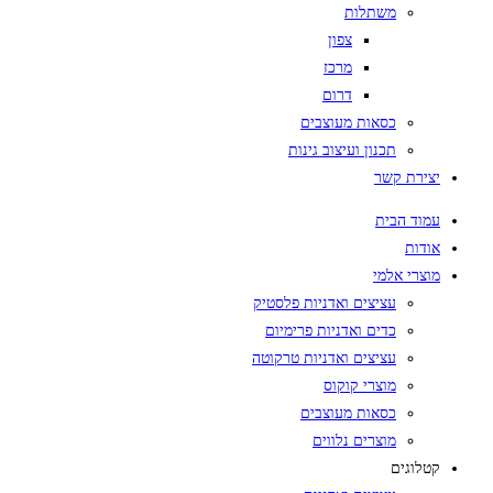
משתלות
צפון
מרכז
דרום
כסאות מעוצבים
תכנון ועיצוב גינות
יצירת קשר
עמוד הבית
אודות
מוצרי אלמי
עציצים ואדניות פלסטיק
כדים ואדניות פרימיום
עציצים ואדניות טרקוטה
מוצרי קוקוס
כסאות מעוצבים
מוצרים נלווים
קטלוגים