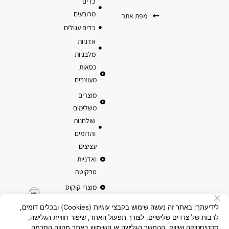
כדים
מרובעים
מפת אתר
כדים עגולים
אדניות
מלבניות
כסאות
מעוצבים
מוצרים
משלימים
שולחנות
והדומים
עציצים
ואדניות
טרקוטה
מוצרי קוקוס
לידיעתך: באתר זה נעשה שימוש בקבצי עוגיות (Cookies) ובכלים דומים,
לרבות של צדדים שלישיים, לצורך תפעול האתר, שיפור חוויית הגלישה,
סטטיסטיקה ושיווק. ההמשך הגלישה או השימוש באתר מהווה הסכמה