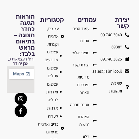
הוראות
יצירת
עמודים
קטגוריות
הגעה
קשר
לחדר
עמוד הבית
עציצים,
תצוגה –
09.740.3040
אדניות
בתיאום
אודות
וקערות
מראש
*6938
עציצים
מוצרי אלמי
בלבד:
09.740.3025
רח' העצמאות 3,
מרובעים
אבן יהודה
יצירת קשר
עציצים
sales@almi.co.il
עגולים
מדיניות
שאלות
עציצים
ופרטיות
ותשובות
ואדניות
האתר
לתליה
אמנת חברה
אדניות
קערות
הצהרת
כדים ואדניות
נגישות
פרימיום
בלוג