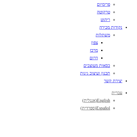
פרימיום
טרקוטה
ריהוט
נקודות מכירה
משתלות
צפון
מרכז
דרום
כסאות מעוצבים
תכנון ועיצוב גינות
יצירת קשר
עברית
English
(
אנגלית
)
Español
(
ספרדית
)