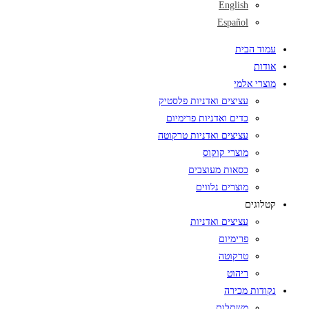
English
Español
עמוד הבית
אודות
מוצרי אלמי
עציצים ואדניות פלסטיק
כדים ואדניות פרימיום
עציצים ואדניות טרקוטה
מוצרי קוקוס
כסאות מעוצבים
מוצרים נלווים
קטלוגים
עציצים ואדניות
פרימיום
טרקוטה
ריהוט
נקודות מכירה
משתלות