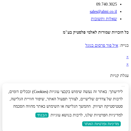
09.740.3025
sales@almi.co.il
שאלות ותשובות
כל הזכויות שמורות לאלמי פלסטיק בע"מ
בנייה:
איל פור פרסום בגוגל
×
×
עגלת קניות
לידיעתך: באתר זה נעשה שימוש בקבצי עוגיות (Cookies) ובכלים דומים,
לרבות של צדדים שלישיים, לצורך תפעול האתר, שיפור חוויית הגלישה,
סטטיסטיקה ושיווק. ההמשך הגלישה או השימוש באתר מהווה הסכמה
למדיניות הפרטיות שלנו, לרבות בנושא עוגיות
הבנתי
מדיניות ופרטיות האתר