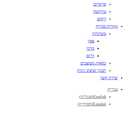
פרימיום
טרקוטה
ריהוט
נקודות מכירה
משתלות
צפון
מרכז
דרום
כסאות מעוצבים
תכנון ועיצוב גינות
יצירת קשר
עברית
English
(
אנגלית
)
Español
(
ספרדית
)