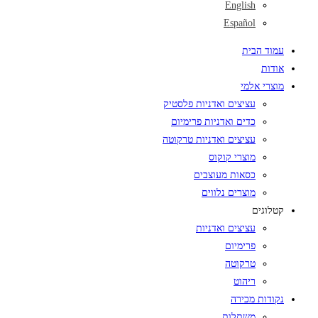
English
Español
עמוד הבית
אודות
מוצרי אלמי
עציצים ואדניות פלסטיק
כדים ואדניות פרימיום
עציצים ואדניות טרקוטה
מוצרי קוקוס
כסאות מעוצבים
מוצרים נלווים
קטלוגים
עציצים ואדניות
פרימיום
טרקוטה
ריהוט
נקודות מכירה
משתלות