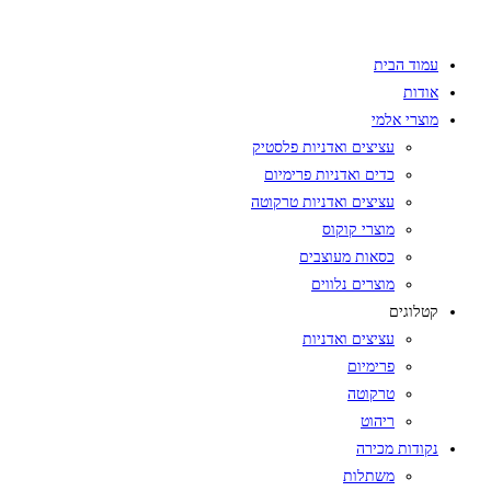
Skip
to
עמוד הבית
content
אודות
מוצרי אלמי
עציצים ואדניות פלסטיק
כדים ואדניות פרימיום
עציצים ואדניות טרקוטה
מוצרי קוקוס
כסאות מעוצבים
מוצרים נלווים
קטלוגים
עציצים ואדניות
פרימיום
טרקוטה
ריהוט
נקודות מכירה
משתלות