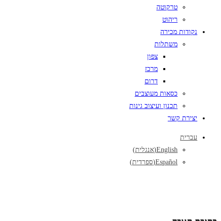
טרקוטה
ריהוט
נקודות מכירה
משתלות
צפון
מרכז
דרום
כסאות מעוצבים
תכנון ועיצוב גינות
יצירת קשר
עברית
English
(
אנגלית
)
Español
(
ספרדית
)