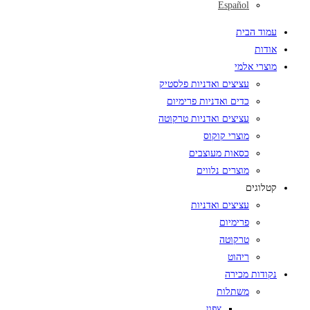
Español
עמוד הבית
אודות
מוצרי אלמי
עציצים ואדניות פלסטיק
כדים ואדניות פרימיום
עציצים ואדניות טרקוטה
מוצרי קוקוס
כסאות מעוצבים
מוצרים נלווים
קטלוגים
עציצים ואדניות
פרימיום
טרקוטה
ריהוט
נקודות מכירה
משתלות
צפון