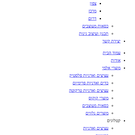
צפון
מרכז
דרום
כסאות מעוצבים
תכנון ועיצוב גינות
יצירת קשר
עמוד הבית
אודות
מוצרי אלמי
עציצים ואדניות פלסטיק
כדים ואדניות פרימיום
עציצים ואדניות טרקוטה
מוצרי קוקוס
כסאות מעוצבים
מוצרים נלווים
קטלוגים
עציצים ואדניות