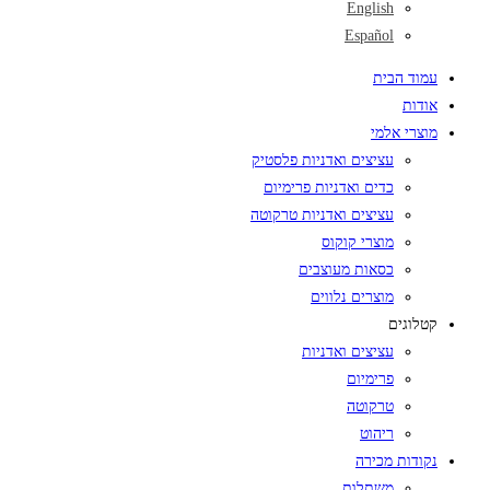
English
Español
עמוד הבית
אודות
מוצרי אלמי
עציצים ואדניות פלסטיק
כדים ואדניות פרימיום
עציצים ואדניות טרקוטה
מוצרי קוקוס
כסאות מעוצבים
מוצרים נלווים
קטלוגים
עציצים ואדניות
פרימיום
טרקוטה
ריהוט
נקודות מכירה
משתלות