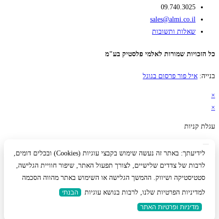
09.740.3025
sales@almi.co.il
שאלות ותשובות
כל הזכויות שמורות לאלמי פלסטיק בע"מ
בנייה:
איל פור פרסום בגוגל
×
×
עגלת קניות
לידיעתך: באתר זה נעשה שימוש בקבצי עוגיות (Cookies) ובכלים דומים,
לרבות של צדדים שלישיים, לצורך תפעול האתר, שיפור חוויית הגלישה,
סטטיסטיקה ושיווק. ההמשך הגלישה או השימוש באתר מהווה הסכמה
למדיניות הפרטיות שלנו, לרבות בנושא עוגיות
הבנתי
מדיניות ופרטיות האתר