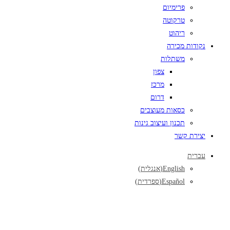
פרימיום
טרקוטה
ריהוט
נקודות מכירה
משתלות
צפון
מרכז
דרום
כסאות מעוצבים
תכנון ועיצוב גינות
יצירת קשר
עברית
English
(
אנגלית
)
Español
(
ספרדית
)