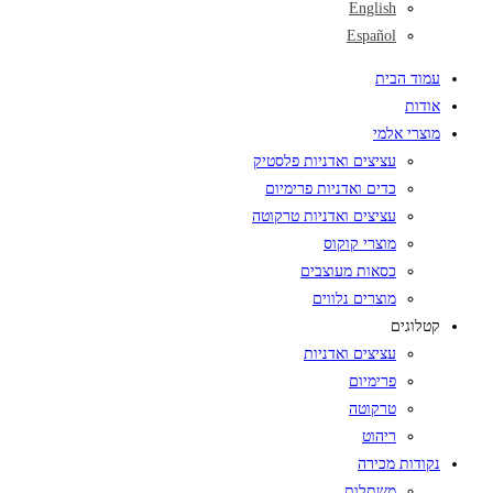
English
Español
עמוד הבית
אודות
מוצרי אלמי
עציצים ואדניות פלסטיק
כדים ואדניות פרימיום
עציצים ואדניות טרקוטה
מוצרי קוקוס
כסאות מעוצבים
מוצרים נלווים
קטלוגים
עציצים ואדניות
פרימיום
טרקוטה
ריהוט
נקודות מכירה
משתלות