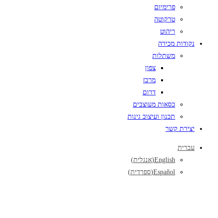
פרימיום
טרקוטה
ריהוט
נקודות מכירה
משתלות
צפון
מרכז
דרום
כסאות מעוצבים
תכנון ועיצוב גינות
יצירת קשר
עברית
English
(
אנגלית
)
Español
(
ספרדית
)