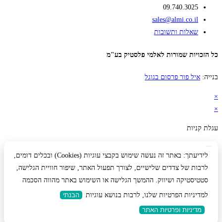
09.740.3025
sales@almi.co.il
שאלות ותשובות
כל הזכויות שמורות לאלמי פלסטיק בע"מ
בנייה:
איל פור פרסום בגוגל
×
×
עגלת קניות
לידיעתך: באתר זה נעשה שימוש בקבצי עוגיות (Cookies) ובכלים דומים,
לרבות של צדדים שלישיים, לצורך תפעול האתר, שיפור חוויית הגלישה,
סטטיסטיקה ושיווק. ההמשך הגלישה או השימוש באתר מהווה הסכמה
למדיניות הפרטיות שלנו, לרבות בנושא עוגיות
הבנתי
מדיניות ופרטיות האתר