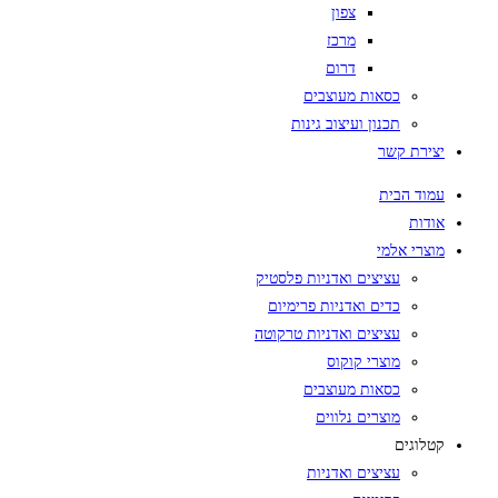
צפון
מרכז
דרום
כסאות מעוצבים
תכנון ועיצוב גינות
יצירת קשר
עמוד הבית
אודות
מוצרי אלמי
עציצים ואדניות פלסטיק
כדים ואדניות פרימיום
עציצים ואדניות טרקוטה
מוצרי קוקוס
כסאות מעוצבים
מוצרים נלווים
קטלוגים
עציצים ואדניות