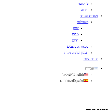
טרקוטה
ריהוט
נקודות מכירה
משתלות
צפון
מרכז
דרום
כסאות מעוצבים
תכנון ועיצוב גינות
יצירת קשר
עברית
English
(
אנגלית
)
Español
(
ספרדית
)