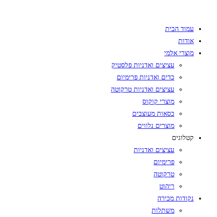
Skip
to
עמוד הבית
content
אודות
מוצרי אלמי
עציצים ואדניות פלסטיק
כדים ואדניות פרימיום
עציצים ואדניות טרקוטה
מוצרי קוקוס
כסאות מעוצבים
מוצרים נלווים
קטלוגים
עציצים ואדניות
פרימיום
טרקוטה
ריהוט
נקודות מכירה
משתלות