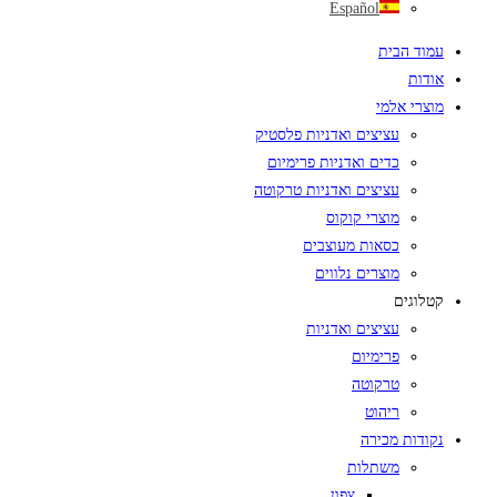
Español
עמוד הבית
אודות
מוצרי אלמי
עציצים ואדניות פלסטיק
כדים ואדניות פרימיום
עציצים ואדניות טרקוטה
מוצרי קוקוס
כסאות מעוצבים
מוצרים נלווים
קטלוגים
עציצים ואדניות
פרימיום
טרקוטה
ריהוט
נקודות מכירה
משתלות
צפון