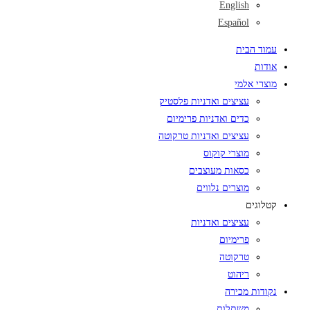
English
Español
עמוד הבית
אודות
מוצרי אלמי
עציצים ואדניות פלסטיק
כדים ואדניות פרימיום
עציצים ואדניות טרקוטה
מוצרי קוקוס
כסאות מעוצבים
מוצרים נלווים
קטלוגים
עציצים ואדניות
פרימיום
טרקוטה
ריהוט
נקודות מכירה
משתלות