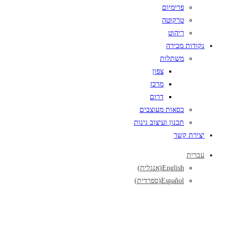
פרימיום
טרקוטה
ריהוט
נקודות מכירה
משתלות
צפון
מרכז
דרום
כסאות מעוצבים
תכנון ועיצוב גינות
יצירת קשר
עברית
English
(
אנגלית
)
Español
(
ספרדית
)