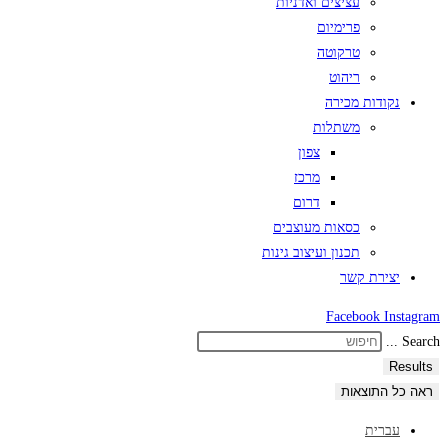
עציצים ואדניות
פרימיום
טרקוטה
ריהוט
נקודות מכירה
משתלות
צפון
מרכז
דרום
כסאות מעוצבים
תכנון ועיצוב גינות
יצירת קשר
Facebook
Instagram
Search ...
Results
ראה כל התוצאות
עברית