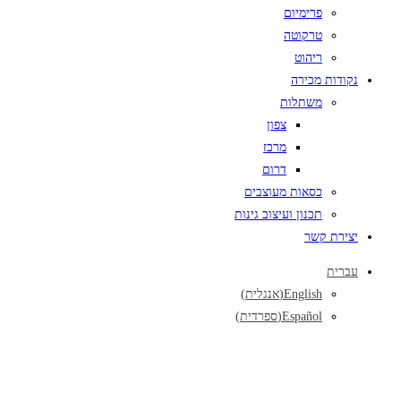
פרימיום
טרקוטה
ריהוט
נקודות מכירה
משתלות
צפון
מרכז
דרום
כסאות מעוצבים
תכנון ועיצוב גינות
יצירת קשר
עברית
English
(
אנגלית
)
Español
(
ספרדית
)