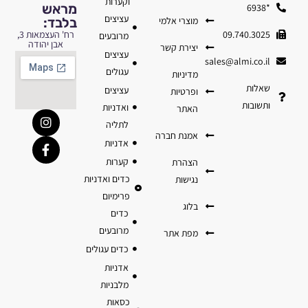
וקערות
מראש
*6938
עציצים
מוצרי אלמי
בלבד:
09.740.3025
רח' העצמאות 3,
מרובעים
אבן יהודה
יצירת קשר
עציצים
sales@almi.co.il
עגולים
מדיניות
שאלות
עציצים
ופרטיות
ותשובות
ואדניות
האתר
לתליה
אמנת חברה
אדניות
קערות
הצהרת
כדים ואדניות
נגישות
פרימיום
בלוג
כדים
מרובעים
מפת אתר
כדים עגולים
אדניות
מלבניות
כסאות