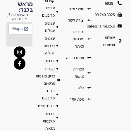
וקערות
מראש
*6938
עציצים
מוצרי אלמי
בלבד:
09.740.3025
רח' העצמאות 3,
מרובעים
אבן יהודה
יצירת קשר
עציצים
sales@almi.co.il
עגולים
מדיניות
שאלות
עציצים
ופרטיות
ותשובות
ואדניות
האתר
לתליה
אמנת חברה
אדניות
קערות
הצהרת
כדים ואדניות
נגישות
פרימיום
בלוג
כדים
מרובעים
מפת אתר
כדים עגולים
אדניות
מלבניות
כסאות