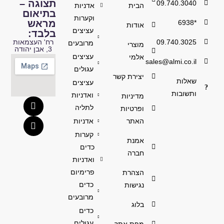
תצוגה –
09.740.3040
הבית
אדניות
בתיאום
וקערות
מראש
*6938
אודות
עציצים
בלבד:
09.740.3025
רח' העצמאות
מרובעים
מוצרי
3, אבן יהודה
עציצים
אלמי
sales@almi.co.il
עגולים
יצירת קשר
שאלות
עציצים
ותשובות
ואדניות
מדיניות
לתליה
ופרטיות
האתר
אדניות
קערות
אמנת
כדים
חברה
ואדניות
פרימיום
הצהרת
כדים
נגישות
מרובעים
בלוג
כדים
עגולים
מפת אתר