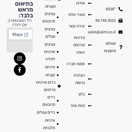
בתיאום
אודות
וקערות
מראש
*6938
עציצים
מוצרי אלמי
בלבד:
09.740.3025
רח' העצמאות 3,
מרובעים
אבן יהודה
יצירת קשר
עציצים
sales@almi.co.il
עגולים
מדיניות
שאלות
עציצים
ופרטיות
ותשובות
ואדניות
האתר
לתליה
אמנת חברה
אדניות
קערות
הצהרת
כדים ואדניות
נגישות
פרימיום
בלוג
כדים
מרובעים
מפת אתר
כדים עגולים
אדניות
מלבניות