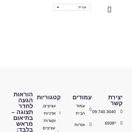
עברית
נקודות מכירה
הוראות
יצירת
עמודים
קטגוריות
הגעה
קשר
לחדר
עמוד
עציצים,
תצוגה –
09.740.3040
הבית
אדניות
בתיאום
וקערות
מראש
*6938
אודות
עציצים
בלבד: