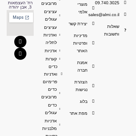
09.740.3025
רח' העצמאות
מרובעים
מוצרי
3, אבן יהודה
עציצים
אלמי
sales@almi.co.il
עגולים
יצירת קשר
שאלות
עציצים
ותשובות
ואדניות
מדיניות
לתליה
ופרטיות
האתר
אדניות
קערות
אמנת
כדים
חברה
ואדניות
פרימיום
הצהרת
כדים
נגישות
מרובעים
בלוג
כדים
עגולים
מפת אתר
אדניות
מלבניות
כסאות