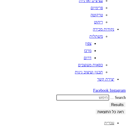
עציצים ואדניות
פרימיום
טרקוטה
ריהוט
נקודות מכירה
משתלות
צפון
מרכז
דרום
כסאות מעוצבים
תכנון ועיצוב גינות
יצירת קשר
Facebook
Instagram
Search ...
Results
ראה כל התוצאות
עברית