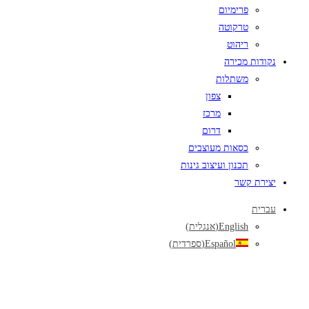
פרימיום
טרקוטה
ריהוט
נקודות מכירה
משתלות
צפון
מרכז
דרום
כסאות מעוצבים
תכנון ועיצוב גינות
יצירת קשר
עברית
English
(
אנגלית
)
Español
(
ספרדית
)