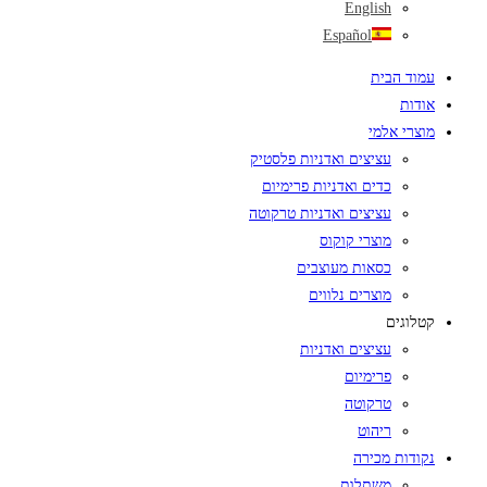
English
Español
עמוד הבית
אודות
מוצרי אלמי
עציצים ואדניות פלסטיק
כדים ואדניות פרימיום
עציצים ואדניות טרקוטה
מוצרי קוקוס
כסאות מעוצבים
מוצרים נלווים
קטלוגים
עציצים ואדניות
פרימיום
טרקוטה
ריהוט
נקודות מכירה
משתלות