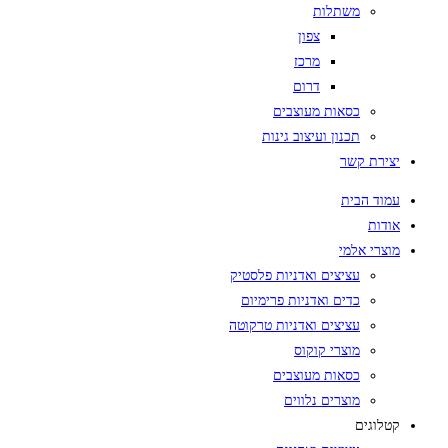
משתלות
צפון
מרכז
דרום
כסאות מעוצבים
תכנון ועיצוב גינות
יצירת קשר
עמוד הבית
אודות
מוצרי אלמי
עציצים ואדניות פלסטיק
כדים ואדניות פרימיום
עציצים ואדניות טרקוטה
מוצרי קוקוס
כסאות מעוצבים
מוצרים נלווים
קטלוגים