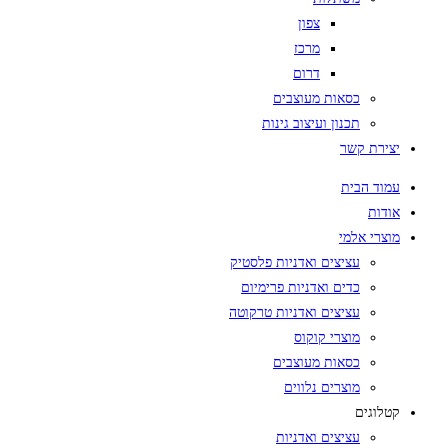
צפון
מרכז
דרום
כסאות מעוצבים
תכנון ועיצוב גינות
יצירת קשר
עמוד הבית
אודות
מוצרי אלמי
עציצים ואדניות פלסטיק
כדים ואדניות פרימיום
עציצים ואדניות טרקוטה
מוצרי קוקוס
כסאות מעוצבים
מוצרים נלווים
קטלוגים
עציצים ואדניות