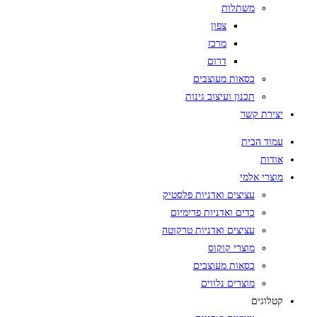
משתלות
צפון
מרכז
דרום
כסאות מעוצבים
תכנון ועיצוב גינות
יצירת קשר
עמוד הבית
אודות
מוצרי אלמי
עציצים ואדניות פלסטיק
כדים ואדניות פרימיום
עציצים ואדניות טרקוטה
מוצרי קוקוס
כסאות מעוצבים
מוצרים נלווים
קטלוגים