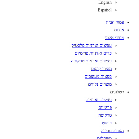
English
Español
עמוד הבית
אודות
מוצרי אלמי
עציצים ואדניות פלסטיק
כדים ואדניות פרימיום
עציצים ואדניות טרקוטה
מוצרי קוקוס
כסאות מעוצבים
מוצרים נלווים
קטלוגים
עציצים ואדניות
פרימיום
טרקוטה
ריהוט
נקודות מכירה
משתלות