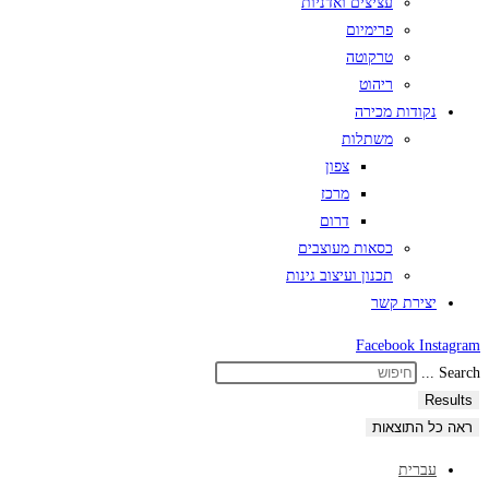
עציצים ואדניות
פרימיום
טרקוטה
ריהוט
נקודות מכירה
משתלות
צפון
מרכז
דרום
כסאות מעוצבים
תכנון ועיצוב גינות
יצירת קשר
Facebook
Instagram
Search ...
Results
ראה כל התוצאות
עברית