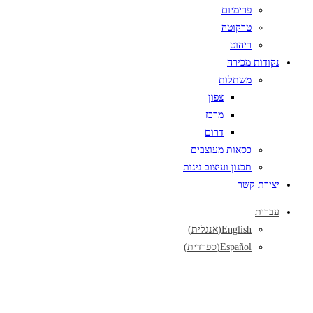
פרימיום
טרקוטה
ריהוט
נקודות מכירה
משתלות
צפון
מרכז
דרום
כסאות מעוצבים
תכנון ועיצוב גינות
יצירת קשר
עברית
English
(
אנגלית
)
Español
(
ספרדית
)