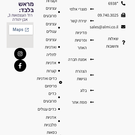
וקערות
מראש
*6938
עציצים
מוצרי אלמי
בלבד:
09.740.3025
רח' העצמאות 3,
מרובעים
אבן יהודה
יצירת קשר
עציצים
sales@almi.co.il
עגולים
מדיניות
שאלות
עציצים
ופרטיות
ותשובות
ואדניות
האתר
לתליה
אמנת חברה
אדניות
קערות
הצהרת
כדים ואדניות
נגישות
פרימיום
בלוג
כדים
מרובעים
מפת אתר
כדים עגולים
אדניות
מלבניות
כסאות