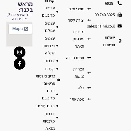
וקערות
מראש
*6938
עציצים
מוצרי אלמי
בלבד:
09.740.3025
רח' העצמאות 3,
מרובעים
אבן יהודה
יצירת קשר
עציצים
sales@almi.co.il
עגולים
מדיניות
שאלות
עציצים
ופרטיות
ותשובות
ואדניות
האתר
לתליה
אמנת חברה
אדניות
קערות
הצהרת
כדים ואדניות
נגישות
פרימיום
בלוג
כדים
מרובעים
מפת אתר
כדים עגולים
אדניות
מלבניות
כסאות