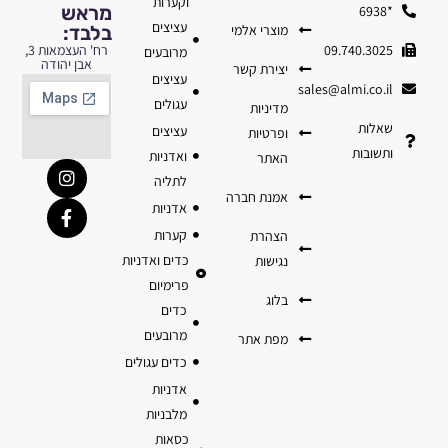
וקערות
מראש
*6938
עציצים
מוצרי אלמי
בלבד:
09.740.3025
רח' העצמאות 3,
מרובעים
אבן יהודה
יצירת קשר
עציצים
sales@almi.co.il
עגולים
מדיניות
שאלות
עציצים
ופרטיות
ותשובות
ואדניות
האתר
לתליה
אמנת חברה
אדניות
קערות
הצהרת
כדים ואדניות
נגישות
פרימיום
בלוג
כדים
מרובעים
מפת אתר
כדים עגולים
אדניות
מלבניות
כסאות