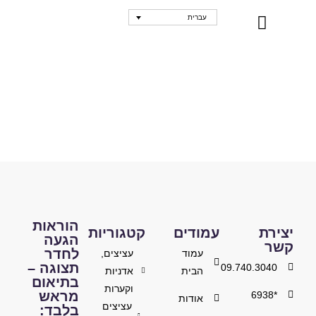
עברית
נקודות מכירה
הוראות
יצירת
עמודים
קטגוריות
הגעה
קשר
לחדר
עמוד
עציצים,
תצוגה –
09.740.3040
הבית
אדניות
בתיאום
וקערות
מראש
*6938
אודות
עציצים
בלבד: