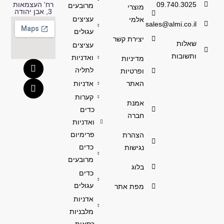
09.740.3025
רח' העצמאות
מרובעים
מוצרי
3, אבן יהודה
עציצים
אלמי
sales@almi.co.il
עגולים
יצירת קשר
שאלות
עציצים
ותשובות
ואדניות
מדיניות
לתליה
ופרטיות
האתר
אדניות
קערות
אמנת
כדים
חברה
ואדניות
פרימיום
הצהרת
כדים
נגישות
מרובעים
בלוג
כדים
עגולים
מפת אתר
אדניות
מלבניות
כסאות