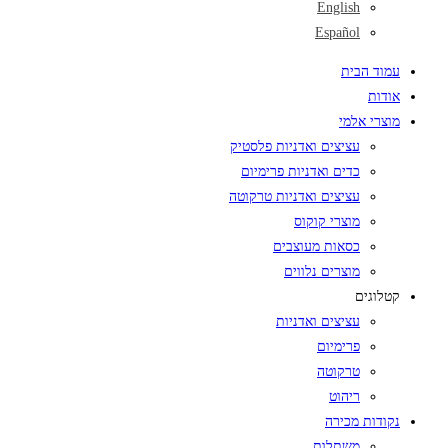
English
Español
עמוד הבית
אודות
מוצרי אלמי
עציצים ואדניות פלסטיק
כדים ואדניות פרימיום
עציצים ואדניות טרקוטה
מוצרי קוקוס
כסאות מעוצבים
מוצרים נלווים
קטלוגים
עציצים ואדניות
פרימיום
טרקוטה
ריהוט
נקודות מכירה
משתלות