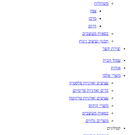
משתלות
צפון
מרכז
דרום
כסאות מעוצבים
תכנון ועיצוב גינות
יצירת קשר
עמוד הבית
אודות
מוצרי אלמי
עציצים ואדניות פלסטיק
כדים ואדניות פרימיום
עציצים ואדניות טרקוטה
מוצרי קוקוס
כסאות מעוצבים
מוצרים נלווים
קטלוגים