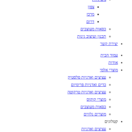
צפון
מרכז
דרום
כסאות מעוצבים
תכנון ועיצוב גינות
יצירת קשר
עמוד הבית
אודות
מוצרי אלמי
עציצים ואדניות פלסטיק
כדים ואדניות פרימיום
עציצים ואדניות טרקוטה
מוצרי קוקוס
כסאות מעוצבים
מוצרים נלווים
קטלוגים
עציצים ואדניות