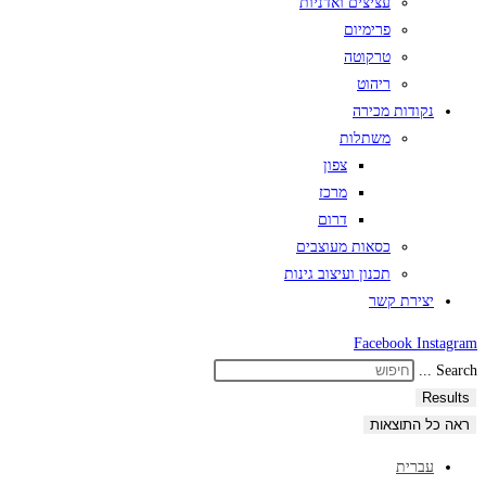
עציצים ואדניות
פרימיום
טרקוטה
ריהוט
נקודות מכירה
משתלות
צפון
מרכז
דרום
כסאות מעוצבים
תכנון ועיצוב גינות
יצירת קשר
Facebook
Instagram
Search ...
Results
ראה כל התוצאות
עברית