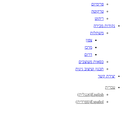
פרימיום
טרקוטה
ריהוט
נקודות מכירה
משתלות
צפון
מרכז
דרום
כסאות מעוצבים
תכנון ועיצוב גינות
יצירת קשר
עברית
English
(
אנגלית
)
Español
(
ספרדית
)