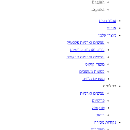
English
Español
עמוד הבית
אודות
מוצרי אלמי
עציצים ואדניות פלסטיק
כדים ואדניות פרימיום
עציצים ואדניות טרקוטה
מוצרי קוקוס
כסאות מעוצבים
מוצרים נלווים
קטלוגים
עציצים ואדניות
פרימיום
טרקוטה
ריהוט
נקודות מכירה
משתלות