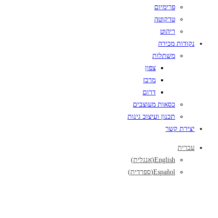
פרימיום
טרקוטה
ריהוט
נקודות מכירה
משתלות
צפון
מרכז
דרום
כסאות מעוצבים
תכנון ועיצוב גינות
יצירת קשר
עברית
English
(
אנגלית
)
Español
(
ספרדית
)