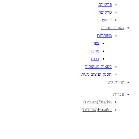
פרימיום
טרקוטה
ריהוט
נקודות מכירה
משתלות
צפון
מרכז
דרום
כסאות מעוצבים
תכנון ועיצוב גינות
יצירת קשר
עברית
English
(
אנגלית
)
Español
(
ספרדית
)