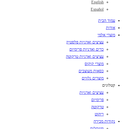
English
Español
עמוד הבית
אודות
מוצרי אלמי
עציצים ואדניות פלסטיק
כדים ואדניות פרימיום
עציצים ואדניות טרקוטה
מוצרי קוקוס
כסאות מעוצבים
מוצרים נלווים
קטלוגים
עציצים ואדניות
פרימיום
טרקוטה
ריהוט
נקודות מכירה
משתלות