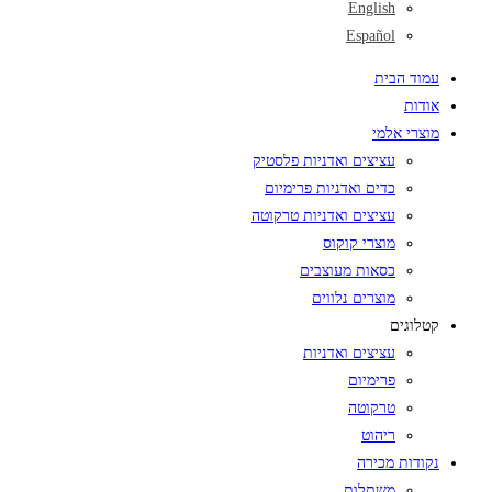
English
Español
עמוד הבית
אודות
מוצרי אלמי
עציצים ואדניות פלסטיק
כדים ואדניות פרימיום
עציצים ואדניות טרקוטה
מוצרי קוקוס
כסאות מעוצבים
מוצרים נלווים
קטלוגים
עציצים ואדניות
פרימיום
טרקוטה
ריהוט
נקודות מכירה
משתלות