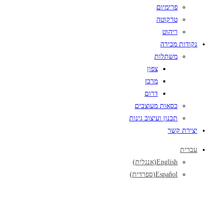
פרימיום
טרקוטה
ריהוט
נקודות מכירה
משתלות
צפון
מרכז
דרום
כסאות מעוצבים
תכנון ועיצוב גינות
יצירת קשר
עברית
English
(
אנגלית
)
Español
(
ספרדית
)