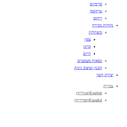
פרימיום
טרקוטה
ריהוט
נקודות מכירה
משתלות
צפון
מרכז
דרום
כסאות מעוצבים
תכנון ועיצוב גינות
יצירת קשר
עברית
English
(
אנגלית
)
Español
(
ספרדית
)