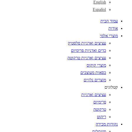
English
Español
עמוד הבית
אודות
מוצרי אלמי
עציצים ואדניות פלסטיק
כדים ואדניות פרימיום
עציצים ואדניות טרקוטה
מוצרי קוקוס
כסאות מעוצבים
מוצרים נלווים
קטלוגים
עציצים ואדניות
פרימיום
טרקוטה
ריהוט
נקודות מכירה
משתלות