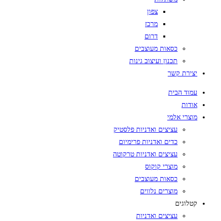
צפון
מרכז
דרום
כסאות מעוצבים
תכנון ועיצוב גינות
יצירת קשר
עמוד הבית
אודות
מוצרי אלמי
עציצים ואדניות פלסטיק
כדים ואדניות פרימיום
עציצים ואדניות טרקוטה
מוצרי קוקוס
כסאות מעוצבים
מוצרים נלווים
קטלוגים
עציצים ואדניות