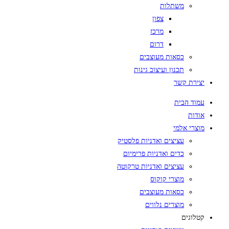
משתלות
צפון
מרכז
דרום
כסאות מעוצבים
תכנון ועיצוב גינות
יצירת קשר
עמוד הבית
אודות
מוצרי אלמי
עציצים ואדניות פלסטיק
כדים ואדניות פרימיום
עציצים ואדניות טרקוטה
מוצרי קוקוס
כסאות מעוצבים
מוצרים נלווים
קטלוגים