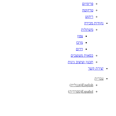
פרימיום
טרקוטה
ריהוט
נקודות מכירה
משתלות
צפון
מרכז
דרום
כסאות מעוצבים
תכנון ועיצוב גינות
יצירת קשר
עברית
English
(
אנגלית
)
Español
(
ספרדית
)