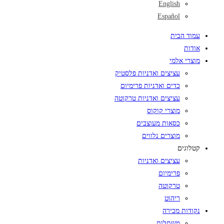
English
Español
עמוד הבית
אודות
מוצרי אלמי
עציצים ואדניות פלסטיק
כדים ואדניות פרימיום
עציצים ואדניות טרקוטה
מוצרי קוקוס
כסאות מעוצבים
מוצרים נלווים
קטלוגים
עציצים ואדניות
פרימיום
טרקוטה
ריהוט
נקודות מכירה
משתלות