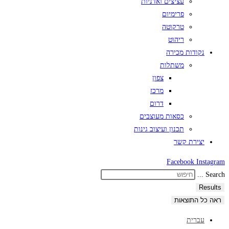
עציצים ואדניות
פרימיום
טרקוטה
ריהוט
נקודות מכירה
משתלות
צפון
מרכז
דרום
כסאות מעוצבים
תכנון ועיצוב גינות
יצירת קשר
Facebook
Instagram
Search ...
Results
ראה כל התוצאות
עברית