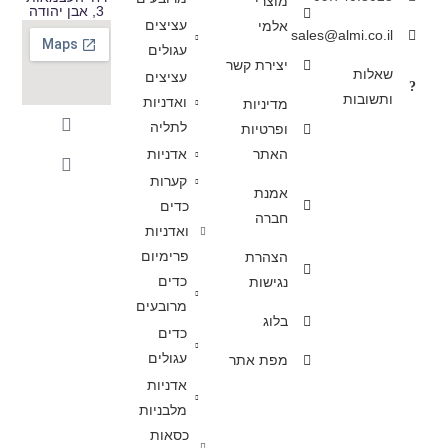
מוצרי
3, אבן יהודה
עציצים
אלמי
sales@almi.co.il
עגולים
יצירת קשר
שאלות
עציצים
ותשובות
ואדניות
מדיניות
לתליה
ופרטיות
האתר
אדניות
קערות
אמנת
כדים
חברה
ואדניות
פרימיום
הצהרת
כדים
נגישות
מרובעים
בלוג
כדים
עגולים
מפת אתר
אדניות
מלבניות
כסאות