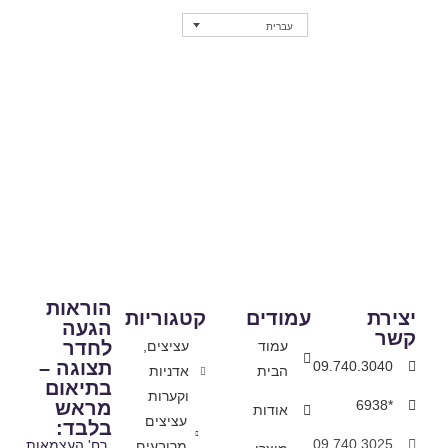
עברית
נקודות מכירה
הוראות
יצירת
עמודים
קטגוריות
הגעה
קשר
לחדר
עמוד
עציצים,
תצוגה –
09.740.3040
הבית
אדניות
בתיאום
וקערות
מראש
*6938
אודות
עציצים
בלבד:
09.740.3025
רח' העצמאות
מרובעים