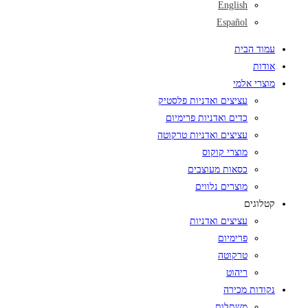
English
Español
עמוד הבית
אודות
מוצרי אלמי
עציצים ואדניות פלסטיק
כדים ואדניות פרימיום
עציצים ואדניות טרקוטה
מוצרי קוקוס
כסאות מעוצבים
מוצרים נלווים
קטלוגים
עציצים ואדניות
פרימיום
טרקוטה
ריהוט
נקודות מכירה
משתלות