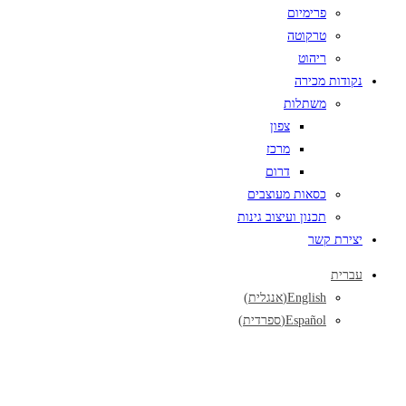
פרימיום
טרקוטה
ריהוט
נקודות מכירה
משתלות
צפון
מרכז
דרום
כסאות מעוצבים
תכנון ועיצוב גינות
יצירת קשר
עברית
English
(
אנגלית
)
Español
(
ספרדית
)