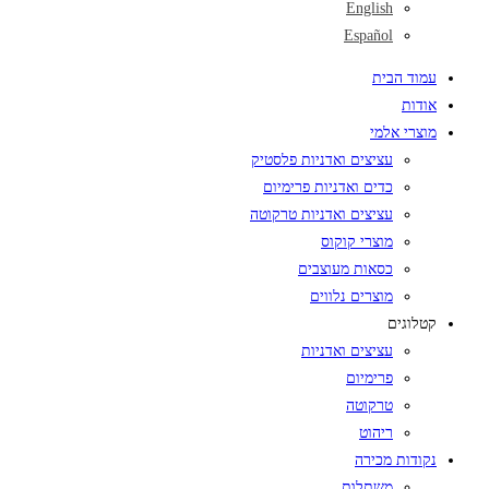
English
Español
עמוד הבית
אודות
מוצרי אלמי
עציצים ואדניות פלסטיק
כדים ואדניות פרימיום
עציצים ואדניות טרקוטה
מוצרי קוקוס
כסאות מעוצבים
מוצרים נלווים
קטלוגים
עציצים ואדניות
פרימיום
טרקוטה
ריהוט
נקודות מכירה
משתלות