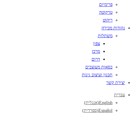
פרימיום
טרקוטה
ריהוט
נקודות מכירה
משתלות
צפון
מרכז
דרום
כסאות מעוצבים
תכנון ועיצוב גינות
יצירת קשר
עברית
English
(
אנגלית
)
Español
(
ספרדית
)