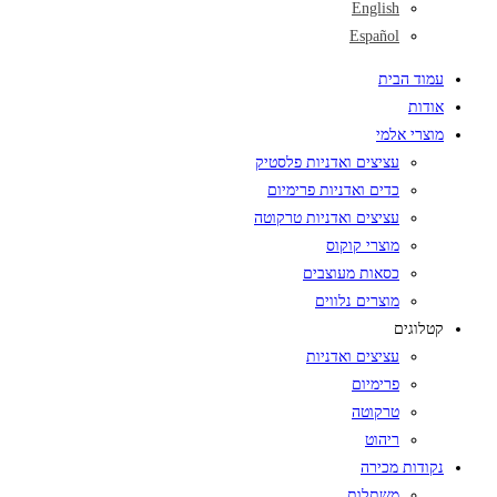
English
Español
עמוד הבית
אודות
מוצרי אלמי
עציצים ואדניות פלסטיק
כדים ואדניות פרימיום
עציצים ואדניות טרקוטה
מוצרי קוקוס
כסאות מעוצבים
מוצרים נלווים
קטלוגים
עציצים ואדניות
פרימיום
טרקוטה
ריהוט
נקודות מכירה
משתלות