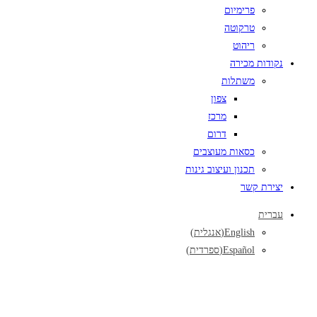
פרימיום
טרקוטה
ריהוט
נקודות מכירה
משתלות
צפון
מרכז
דרום
כסאות מעוצבים
תכנון ועיצוב גינות
יצירת קשר
עברית
English
(
אנגלית
)
Español
(
ספרדית
)