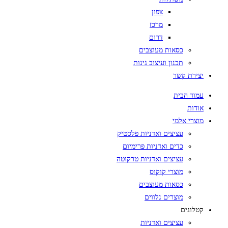
צפון
מרכז
דרום
כסאות מעוצבים
תכנון ועיצוב גינות
יצירת קשר
עמוד הבית
אודות
מוצרי אלמי
עציצים ואדניות פלסטיק
כדים ואדניות פרימיום
עציצים ואדניות טרקוטה
מוצרי קוקוס
כסאות מעוצבים
מוצרים נלווים
קטלוגים
עציצים ואדניות