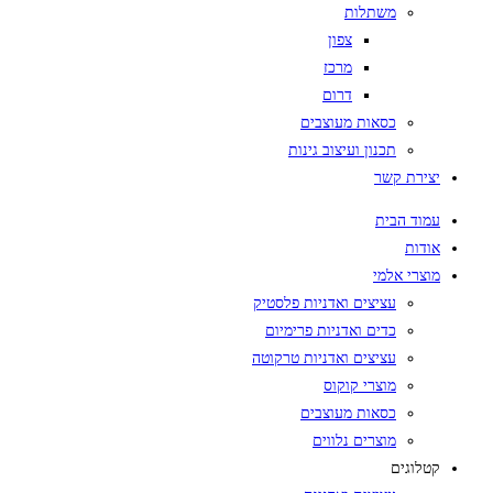
משתלות
צפון
מרכז
דרום
כסאות מעוצבים
תכנון ועיצוב גינות
יצירת קשר
עמוד הבית
אודות
מוצרי אלמי
עציצים ואדניות פלסטיק
כדים ואדניות פרימיום
עציצים ואדניות טרקוטה
מוצרי קוקוס
כסאות מעוצבים
מוצרים נלווים
קטלוגים