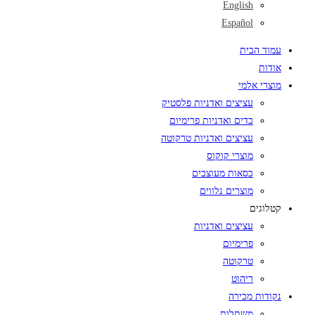
English
Español
עמוד הבית
אודות
מוצרי אלמי
עציצים ואדניות פלסטיק
כדים ואדניות פרימיום
עציצים ואדניות טרקוטה
מוצרי קוקוס
כסאות מעוצבים
מוצרים נלווים
קטלוגים
עציצים ואדניות
פרימיום
טרקוטה
ריהוט
נקודות מכירה
משתלות