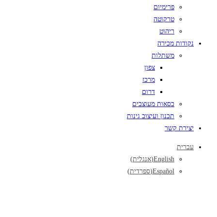
פרימיום
טרקוטה
ריהוט
נקודות מכירה
משתלות
צפון
מרכז
דרום
כסאות מעוצבים
תכנון ועיצוב גינות
יצירת קשר
עברית
English
(
אנגלית
)
Español
(
ספרדית
)