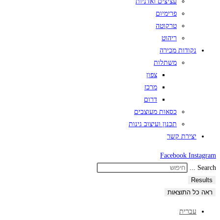
עציצים ואדניות
פרימיום
טרקוטה
ריהוט
נקודות מכירה
משתלות
צפון
מרכז
דרום
כסאות מעוצבים
תכנון ועיצוב גינות
יצירת קשר
Facebook
Instagram
Search ...
Results
ראה כל התוצאות
עברית