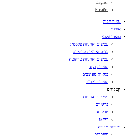
English
Español
עמוד הבית
אודות
מוצרי אלמי
עציצים ואדניות פלסטיק
כדים ואדניות פרימיום
עציצים ואדניות טרקוטה
מוצרי קוקוס
כסאות מעוצבים
מוצרים נלווים
קטלוגים
עציצים ואדניות
פרימיום
טרקוטה
ריהוט
נקודות מכירה
משתלות