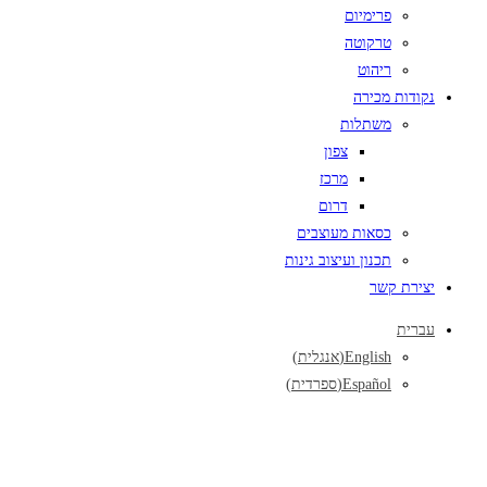
פרימיום
טרקוטה
ריהוט
נקודות מכירה
משתלות
צפון
מרכז
דרום
כסאות מעוצבים
תכנון ועיצוב גינות
יצירת קשר
עברית
English
(
אנגלית
)
Español
(
ספרדית
)