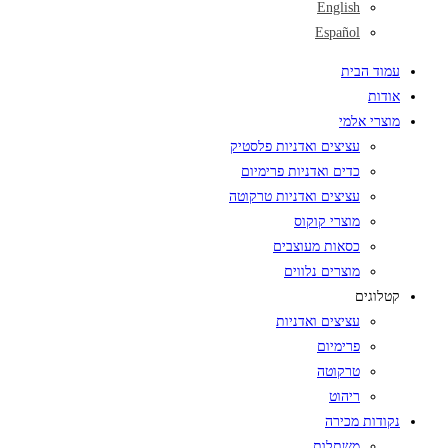
English
Español
עמוד הבית
אודות
מוצרי אלמי
עציצים ואדניות פלסטיק
כדים ואדניות פרימיום
עציצים ואדניות טרקוטה
מוצרי קוקוס
כסאות מעוצבים
מוצרים נלווים
קטלוגים
עציצים ואדניות
פרימיום
טרקוטה
ריהוט
נקודות מכירה
משתלות