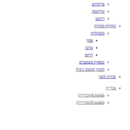
פרימיום
טרקוטה
ריהוט
נקודות מכירה
משתלות
צפון
מרכז
דרום
כסאות מעוצבים
תכנון ועיצוב גינות
יצירת קשר
עברית
English
(
אנגלית
)
Español
(
ספרדית
)