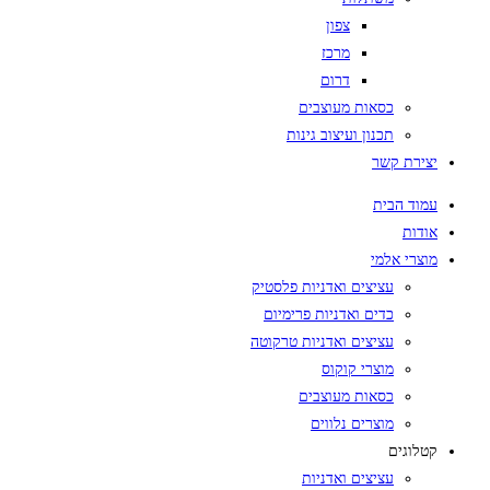
צפון
מרכז
דרום
כסאות מעוצבים
תכנון ועיצוב גינות
יצירת קשר
עמוד הבית
אודות
מוצרי אלמי
עציצים ואדניות פלסטיק
כדים ואדניות פרימיום
עציצים ואדניות טרקוטה
מוצרי קוקוס
כסאות מעוצבים
מוצרים נלווים
קטלוגים
עציצים ואדניות