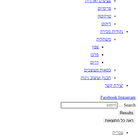
עציצים ואדניות
פרימיום
טרקוטה
ריהוט
נקודות מכירה
משתלות
צפון
מרכז
דרום
כסאות מעוצבים
תכנון ועיצוב גינות
יצירת קשר
Facebook
Instagram
Search ...
Results
ראה כל התוצאות
עברית