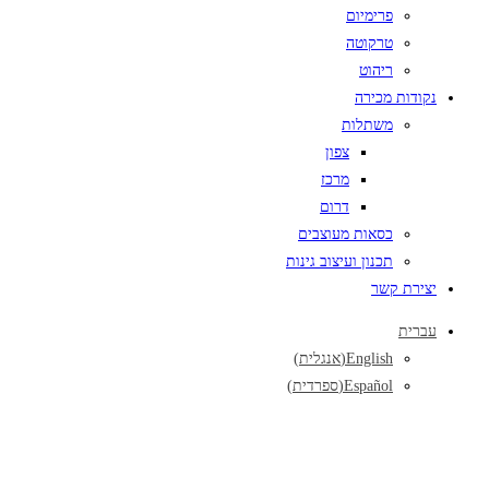
פרימיום
טרקוטה
ריהוט
נקודות מכירה
משתלות
צפון
מרכז
דרום
כסאות מעוצבים
תכנון ועיצוב גינות
יצירת קשר
עברית
English
(
אנגלית
)
Español
(
ספרדית
)