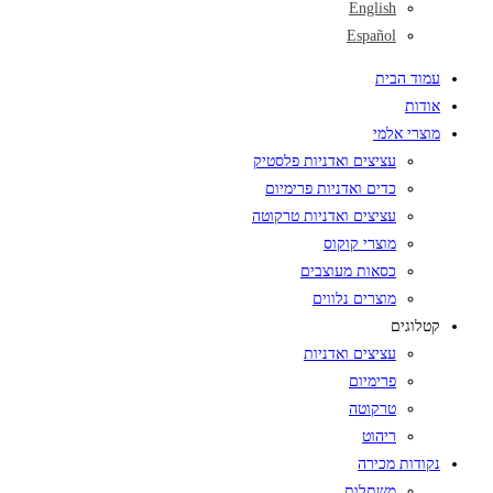
English
Español
עמוד הבית
אודות
מוצרי אלמי
עציצים ואדניות פלסטיק
כדים ואדניות פרימיום
עציצים ואדניות טרקוטה
מוצרי קוקוס
כסאות מעוצבים
מוצרים נלווים
קטלוגים
עציצים ואדניות
פרימיום
טרקוטה
ריהוט
נקודות מכירה
משתלות