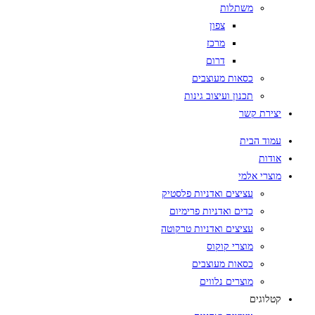
משתלות
צפון
מרכז
דרום
כסאות מעוצבים
תכנון ועיצוב גינות
יצירת קשר
עמוד הבית
אודות
מוצרי אלמי
עציצים ואדניות פלסטיק
כדים ואדניות פרימיום
עציצים ואדניות טרקוטה
מוצרי קוקוס
כסאות מעוצבים
מוצרים נלווים
קטלוגים