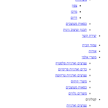
צפון
מרכז
דרום
כסאות מעוצבים
תכנון ועיצוב גינות
יצירת קשר
עמוד הבית
אודות
מוצרי אלמי
עציצים ואדניות פלסטיק
כדים ואדניות פרימיום
עציצים ואדניות טרקוטה
מוצרי קוקוס
כסאות מעוצבים
מוצרים נלווים
קטלוגים
עציצים ואדניות