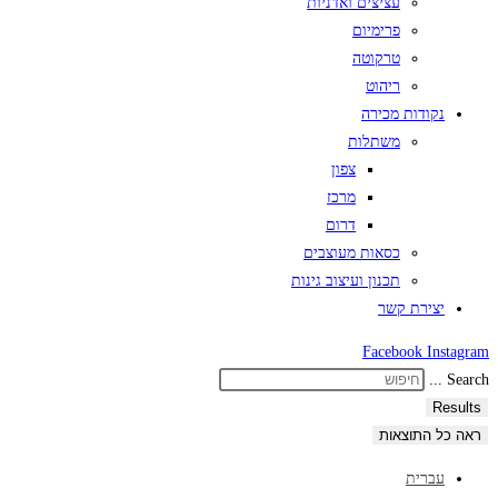
עציצים ואדניות
פרימיום
טרקוטה
ריהוט
נקודות מכירה
משתלות
צפון
מרכז
דרום
כסאות מעוצבים
תכנון ועיצוב גינות
יצירת קשר
Facebook
Instagram
Search ...
Results
ראה כל התוצאות
עברית