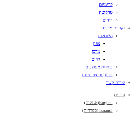
פרימיום
טרקוטה
ריהוט
נקודות מכירה
משתלות
צפון
מרכז
דרום
כסאות מעוצבים
תכנון ועיצוב גינות
יצירת קשר
עברית
English
(
אנגלית
)
Español
(
ספרדית
)