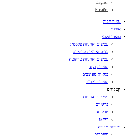
English
Español
עמוד הבית
אודות
מוצרי אלמי
עציצים ואדניות פלסטיק
כדים ואדניות פרימיום
עציצים ואדניות טרקוטה
מוצרי קוקוס
כסאות מעוצבים
מוצרים נלווים
קטלוגים
עציצים ואדניות
פרימיום
טרקוטה
ריהוט
נקודות מכירה
משתלות