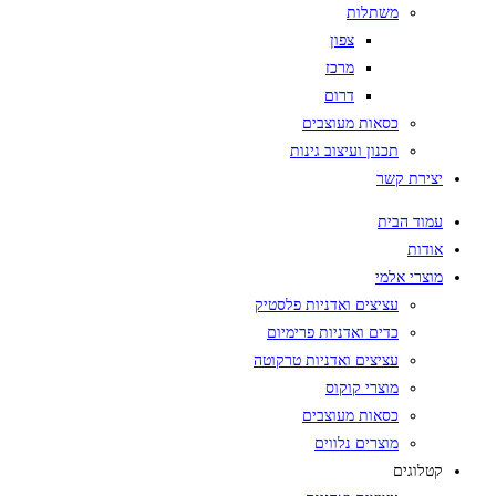
משתלות
צפון
מרכז
דרום
כסאות מעוצבים
תכנון ועיצוב גינות
יצירת קשר
עמוד הבית
אודות
מוצרי אלמי
עציצים ואדניות פלסטיק
כדים ואדניות פרימיום
עציצים ואדניות טרקוטה
מוצרי קוקוס
כסאות מעוצבים
מוצרים נלווים
קטלוגים