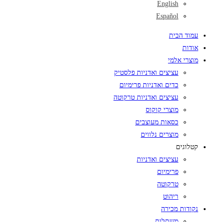
English
Español
עמוד הבית
אודות
מוצרי אלמי
עציצים ואדניות פלסטיק
כדים ואדניות פרימיום
עציצים ואדניות טרקוטה
מוצרי קוקוס
כסאות מעוצבים
מוצרים נלווים
קטלוגים
עציצים ואדניות
פרימיום
טרקוטה
ריהוט
נקודות מכירה
משתלות