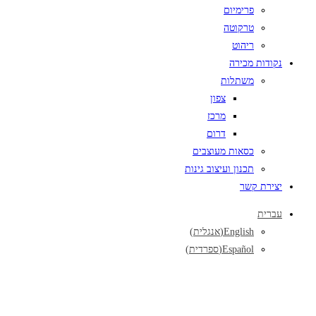
פרימיום
טרקוטה
ריהוט
נקודות מכירה
משתלות
צפון
מרכז
דרום
כסאות מעוצבים
תכנון ועיצוב גינות
יצירת קשר
עברית
English
(
אנגלית
)
Español
(
ספרדית
)