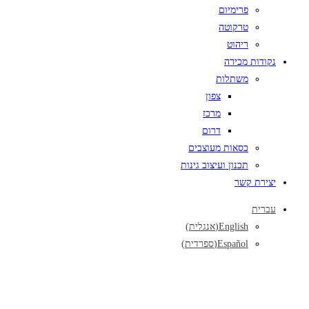
פרימיום
טרקוטה
ריהוט
נקודות מכירה
משתלות
צפון
מרכז
דרום
כסאות מעוצבים
תכנון ועיצוב גינות
יצירת קשר
עברית
English
(
אנגלית
)
Español
(
ספרדית
)