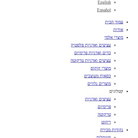
English
Español
עמוד הבית
אודות
מוצרי אלמי
עציצים ואדניות פלסטיק
כדים ואדניות פרימיום
עציצים ואדניות טרקוטה
מוצרי קוקוס
כסאות מעוצבים
מוצרים נלווים
קטלוגים
עציצים ואדניות
פרימיום
טרקוטה
ריהוט
נקודות מכירה
משתלות