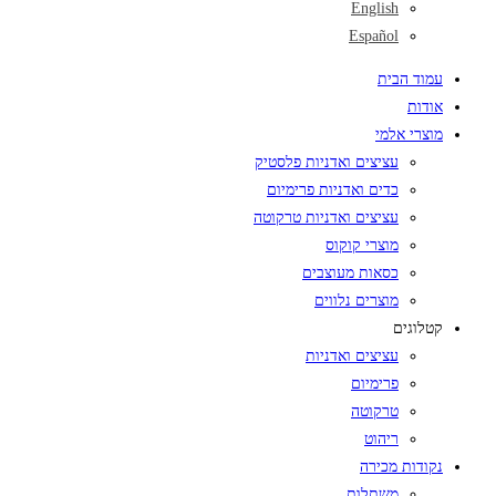
English
Español
עמוד הבית
אודות
מוצרי אלמי
עציצים ואדניות פלסטיק
כדים ואדניות פרימיום
עציצים ואדניות טרקוטה
מוצרי קוקוס
כסאות מעוצבים
מוצרים נלווים
קטלוגים
עציצים ואדניות
פרימיום
טרקוטה
ריהוט
נקודות מכירה
משתלות