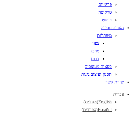
פרימיום
טרקוטה
ריהוט
נקודות מכירה
משתלות
צפון
מרכז
דרום
כסאות מעוצבים
תכנון ועיצוב גינות
יצירת קשר
עברית
English
(
אנגלית
)
Español
(
ספרדית
)