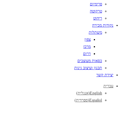
פרימיום
טרקוטה
ריהוט
נקודות מכירה
משתלות
צפון
מרכז
דרום
כסאות מעוצבים
תכנון ועיצוב גינות
יצירת קשר
עברית
English
(
אנגלית
)
Español
(
ספרדית
)