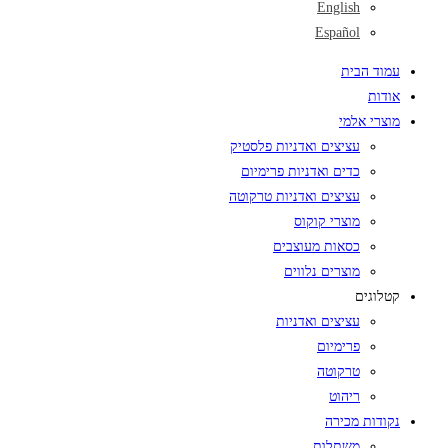
English
Español
עמוד הבית
אודות
מוצרי אלמי
עציצים ואדניות פלסטיק
כדים ואדניות פרימיום
עציצים ואדניות טרקוטה
מוצרי קוקוס
כסאות מעוצבים
מוצרים נלווים
קטלוגים
עציצים ואדניות
פרימיום
טרקוטה
ריהוט
נקודות מכירה
משתלות