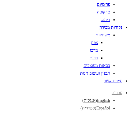
פרימיום
טרקוטה
ריהוט
נקודות מכירה
משתלות
צפון
מרכז
דרום
כסאות מעוצבים
תכנון ועיצוב גינות
יצירת קשר
עברית
English
(
אנגלית
)
Español
(
ספרדית
)