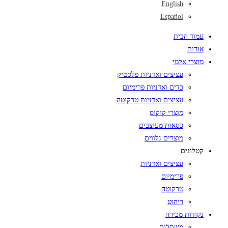
English
Español
עמוד הבית
אודות
מוצרי אלמי
עציצים ואדניות פלסטיק
כדים ואדניות פרימיום
עציצים ואדניות טרקוטה
מוצרי קוקוס
כסאות מעוצבים
מוצרים נלווים
קטלוגים
עציצים ואדניות
פרימיום
טרקוטה
ריהוט
נקודות מכירה
משתלות