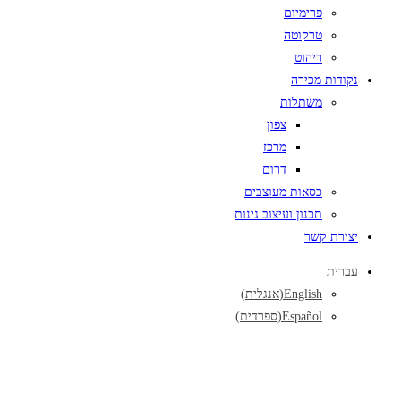
פרימיום
טרקוטה
ריהוט
נקודות מכירה
משתלות
צפון
מרכז
דרום
כסאות מעוצבים
תכנון ועיצוב גינות
יצירת קשר
עברית
English
(
אנגלית
)
Español
(
ספרדית
)