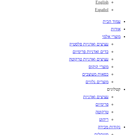
English
Español
עמוד הבית
אודות
מוצרי אלמי
עציצים ואדניות פלסטיק
כדים ואדניות פרימיום
עציצים ואדניות טרקוטה
מוצרי קוקוס
כסאות מעוצבים
מוצרים נלווים
קטלוגים
עציצים ואדניות
פרימיום
טרקוטה
ריהוט
נקודות מכירה
משתלות