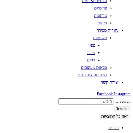
עציצים ואדניות
פרימיום
טרקוטה
ריהוט
נקודות מכירה
משתלות
צפון
מרכז
דרום
כסאות מעוצבים
תכנון ועיצוב גינות
יצירת קשר
Facebook
Instagram
Search ...
Results
ראה כל התוצאות
עברית