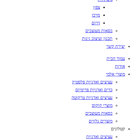
צפון
מרכז
דרום
כסאות מעוצבים
תכנון ועיצוב גינות
יצירת קשר
עמוד הבית
אודות
מוצרי אלמי
עציצים ואדניות פלסטיק
כדים ואדניות פרימיום
עציצים ואדניות טרקוטה
מוצרי קוקוס
כסאות מעוצבים
מוצרים נלווים
קטלוגים
עציצים ואדניות