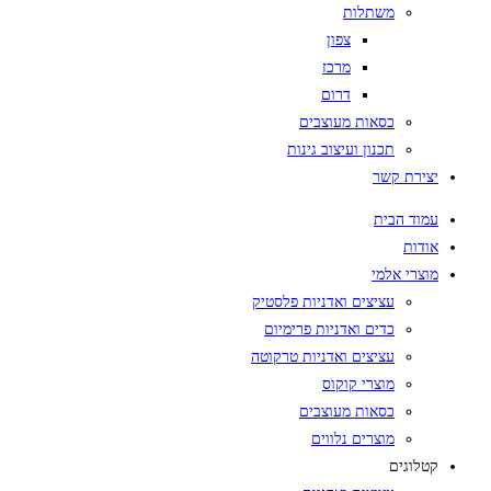
משתלות
צפון
מרכז
דרום
כסאות מעוצבים
תכנון ועיצוב גינות
יצירת קשר
עמוד הבית
אודות
מוצרי אלמי
עציצים ואדניות פלסטיק
כדים ואדניות פרימיום
עציצים ואדניות טרקוטה
מוצרי קוקוס
כסאות מעוצבים
מוצרים נלווים
קטלוגים